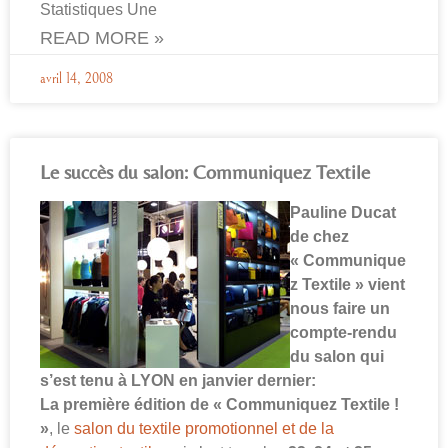
Statistiques Une
READ MORE »
avril 14, 2008
Le succès du salon: Communiquez Textile
Pauline Ducat
de chez
« Communique
z Textile » vient
nous faire un
compte-rendu
du salon qui
s’est tenu à LYON en janvier dernier:
La première édition de « Communiquez Textile !
»
, le
salon du textile promotionnel et de la