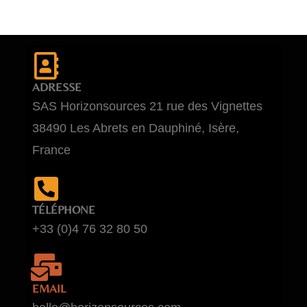
ADRESSE
SAS Horizonsources 21 rue des Vignettes
38490 Les Abrets en Dauphiné, Isère,
France
TÉLÉPHONE
+33 (0)4 76 32 80 50
EMAIL