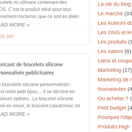
celets en silicone contenant des
La vie du blog
S. C’est le produit idéal pour tout
Le marché
(33
nement nocturne, que ce soit en plein
Les Auteurs d
AD MORE »
Les ONG et le
24, 2017
Les produits
(
Les salons
(6)
Liens et coup
ricant de bracelets silicone
Marketing
(17)
sonnalisés publicitaires
Marketing de 
 bracelets silicone personnalisés :
Nouveautes
(
st notre petit bijou… Il se décline en
Ou acheter ?
sieurs options : Le bracelet silicone
vé en creux, le bracelet caoutchouc en
Petit budget
(
AD MORE »
Pourquoi l'obj
Produits High