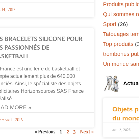
Produits public
 14, 2017
Qui sommes n
Sport
(26)
Tatouages tem
S BRACELETS SILICONE POUR
Top produits
(
S PASSIONNÉS DE
trombones publ
ASKETBALL
Un monde sans
France est une terre de basketball et
pte actuellement plus de 640.000
Actual
enciés. Ainsi, le spécialiste des objets
licitaires Horizonsources SAS France
éalisé
AD MORE »
Objets p
du mond
embre 1, 2016
avril 8, 2026
« Previous
1
2
3
Next »