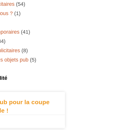
itaires
(54)
ous ?
(1)
poraires
(41)
34)
icitaires
(8)
 objets pub
(5)
ité
ub pour la coupe
e !