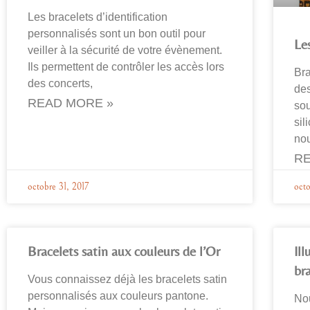
Les bracelets d’identification
personnalisés sont un bon outil pour
Les
veiller à la sécurité de votre évènement.
Ils permettent de contrôler les accès lors
Bra
des concerts,
des
READ MORE »
sou
sil
no
RE
octobre 31, 2017
octo
Bracelets satin aux couleurs de l’Or
Ill
br
Vous connaissez déjà les bracelets satin
personnalisés aux couleurs pantone.
Nou