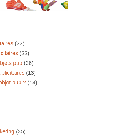
taires
(22)
citaires
(22)
objets pub
(36)
blicitaires
(13)
'objet pub ?
(14)
keting
(35)