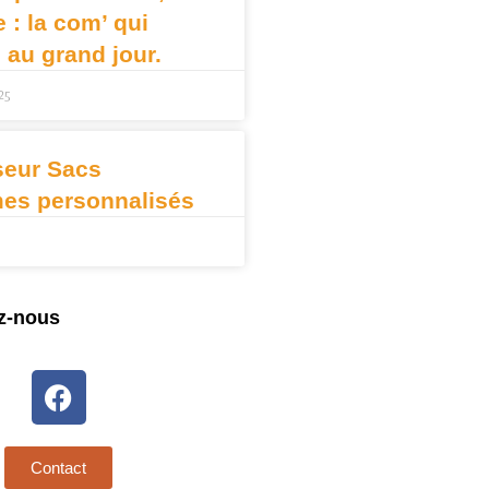
: la com’ qui
e au grand jour.
25
seur Sacs
mes personnalisés
z-nous
Contact