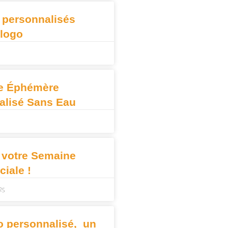
 personnalisés
 logo
e Éphémère
alisé Sans Eau
 votre Semaine
iale !
25
o personnalisé, un