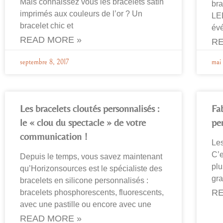
Mais connaissez vous les bracelets satin
bra
imprimés aux couleurs de l’or ? Un
LED
bracelet chic et
évé
READ MORE »
RE
septembre 8, 2017
mai 
Les bracelets cloutés personnalisés :
Fab
le « clou du spectacle » de votre
per
communication !
Les
C’e
Depuis le temps, vous savez maintenant
plu
qu’Horizonsources est le spécialiste des
gra
bracelets en silicone personnalisés :
RE
bracelets phosphorescents, fluorescents,
avec une pastille ou encore avec une
READ MORE »