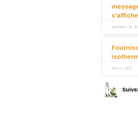
message 
s’affich
septembre 29, 20
Fournis
isother
mars 17, 2025
Suive