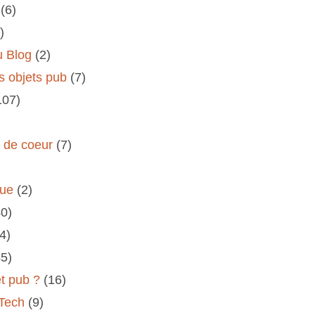
(6)
)
u Blog
(2)
s objets pub
(7)
107)
s de coeur
(7)
rue
(2)
40)
(4)
45)
et pub ?
(16)
 Tech
(9)