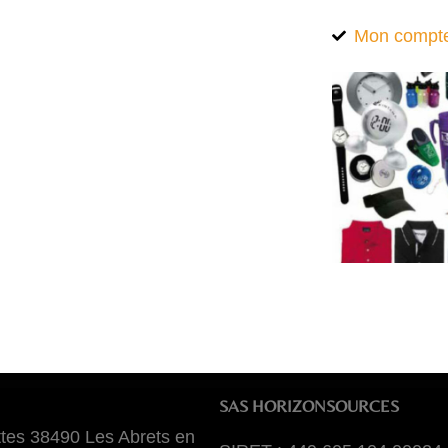
Mon compt
SAS HORIZONSOURCES
tes 38490 Les Abrets en