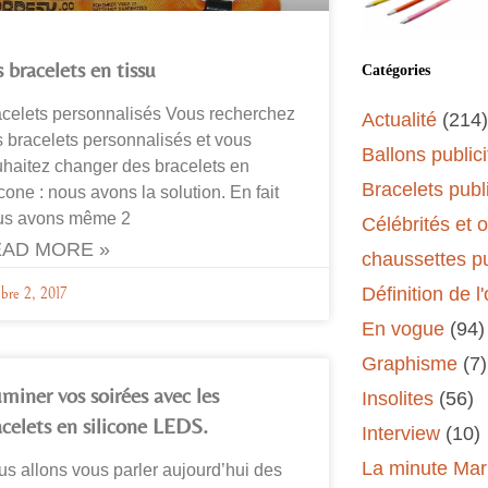
 bracelets en tissu
Catégories
celets personnalisés Vous recherchez
Actualité
(214)
 bracelets personnalisés et vous
Ballons publici
haitez changer des bracelets en
Bracelets publi
icone : nous avons la solution. En fait
us avons même 2
Célébrités et 
AD MORE »
chaussettes pu
Définition de l
bre 2, 2017
En vogue
(94)
Graphisme
(7)
uminer vos soirées avec les
Insolites
(56)
acelets en silicone LEDS.
Interview
(10)
La minute Mar
s allons vous parler aujourd’hui des