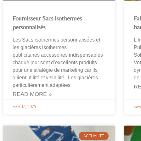
Fournisseur Sacs isothermes
Fa
personnalisés
ba
Les Sacs isothermes personnalisées et
L’I
les glacières isothermes
Pub
publicitaires accessoires indispensables
Sol
chaque jour sont d’excellents produits
Vo
pour une stratégie de marketing car ils
dyn
allient utilité et visibilité. Les glacières
de
particulièrement adaptées
RE
READ MORE »
mars 17, 2025
nov
ACTUALITÉ