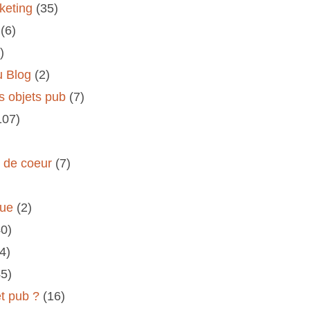
keting
(35)
(6)
)
u Blog
(2)
s objets pub
(7)
107)
s de coeur
(7)
rue
(2)
40)
(4)
45)
et pub ?
(16)