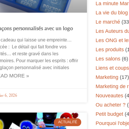
La minute Mar
La vie du blog
Le marché
(33
açons personnalisés avec un logo
Les Auteurs d
 cadeau qui laisse une empreinte…
Les ONG et le
cée : Le détail qui fait fondre vos
Les produits
(
ités… et reste gravé dans les
Les salons
(6)
oires. Pour marquer les esprits : offrir
glaçon personnalisé avec initiales
Liens et coup
AD MORE »
Marketing
(17)
Marketing de 
Nouveautes
(
ier 6, 2026
Ou acheter ?
Petit budget
(
ACTUALITÉ
Pourquoi l'obj