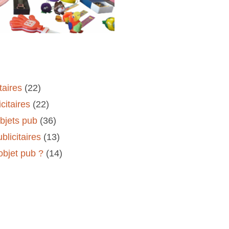
taires
(22)
citaires
(22)
objets pub
(36)
blicitaires
(13)
'objet pub ?
(14)