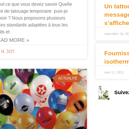
out ce que vous devez savoir Quelle
Un tatto
lle de tatouage temporaire puis-je
message 
isir ? Nous proposons plusieurs
s’affich
lles standards adaptées à tous les
ts et
septembre 29, 20
AD MORE »
l 14, 2025
Fournis
isother
mars 17, 2025
ACTUALITÉ
Suive