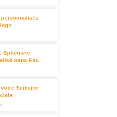
 personnalisés
 logo
e Éphémère
alisé Sans Eau
 votre Semaine
iale !
25