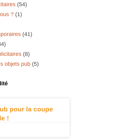
itaires
(54)
ous ?
(1)
poraires
(41)
34)
icitaires
(8)
 objets pub
(5)
ité
ub pour la coupe
e !