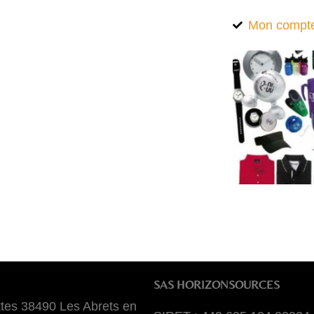
Mon compt
SAS HORIZONSOURCES
tes 38490 Les Abrets en