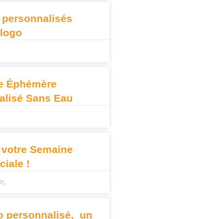
 personnalisés
 logo
e Éphémère
alisé Sans Eau
 votre Semaine
iale !
25
o personnalisé, un