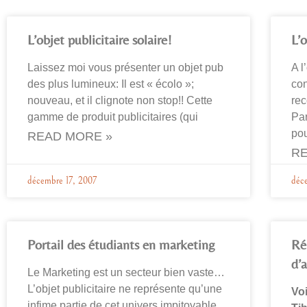
L’objet publicitaire solaire!
L’
Laissez moi vous présenter un objet pub
A l
des plus lumineux: Il est « écolo »;
con
nouveau, et il clignote non stop!! Cette
rec
gamme de produit publicitaires (qui
Par
pou
READ MORE »
RE
décembre 17, 2007
déc
Portail des étudiants en marketing
Ré
d’
Le Marketing est un secteur bien vaste…
L’objet publicitaire ne représente qu’une
Voi
infime partie de cet univers impitoyable.