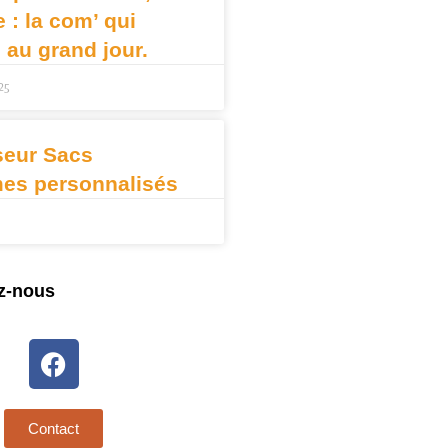
: la com’ qui
e au grand jour.
25
seur Sacs
mes personnalisés
z-nous
Contact