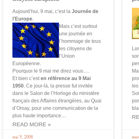
Aujourd’hui, 9 mai, c’est la
Journée de
l’Europe
.
Mais c’est surtout
une journée en
l’hommage de tous
les citoyens de
Lor
l’Union
son
Européenne.
per
Pourquoi le 9 mai me direz vous….
Mai
Et bien c’est
en référence au 9 Mai
pro
1950
. Ce jour-là, la presse fut invitée
les
dans le Salon de l’Horloge du ministère
Soi
français des Affaires étrangères, au Quai
por
d’Orsay, pour une communication de la
bla
plus haute importance…
RE
READ MORE »
mai 9, 2008
mar