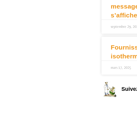
message 
s’affich
septembre 29, 20
Fournis
isother
mars 17, 2025
Suive