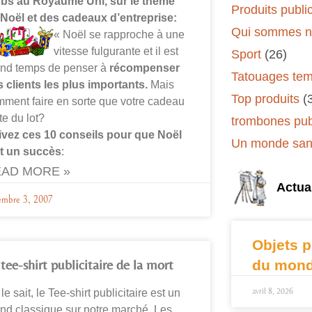
bbs au Royaume Uni, sur le thème
Produits public
 Noël et des cadeaux d’entreprise:
Qui sommes n
« Noël se rapproche à une
vitesse fulgurante et il est
Sport
(26)
and temps de penser à
récompenser
Tatouages tem
 clients les plus importants.
Mais
Top produits
(
ment faire en sorte que votre cadeau
te du lot?
trombones publ
ivez ces 10 conseils pour que Noël
Un monde sans
it un succès
:
AD MORE »
Actual
embre 3, 2007
Objets p
tee-shirt publicitaire de la mort
du mond
avril 8, 2026
le sait, le Tee-shirt publicitaire est un
nd classique sur notre marché. Les