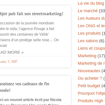
La vie du blog
Le marché
(33
objet pub fait son streetmarketing!
Les Auteurs d
’occasion de la journée mondiale
Les ONG et le
tre le sida, l’agence Rouge a fait
Les produits
(
ouvrir des centaines de Vélib’
isiens d’un protège selle rose… On
Les salons
(6)
vait
Liens et coup
AD MORE »
Marketing
(17)
embre 5, 2007
Marketing de 
Nouveautes
(
Ou acheter ?
ussissez vos cadeaux de fin
Petit budget
(
année!
Pourquoi l'obj
ci un nouvel article écrit par Nicola
Produits High