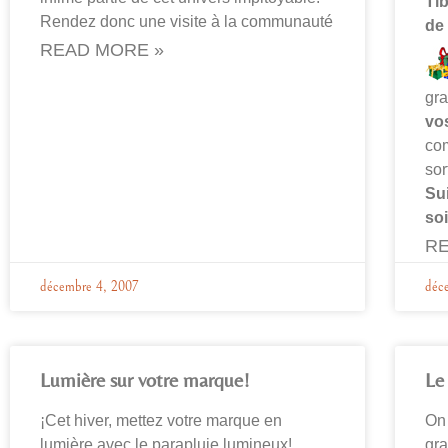
Ti
Rendez donc une visite à la communauté
de
READ MORE »
gr
vos
com
sor
Su
so
RE
décembre 4, 2007
déc
Lumière sur votre marque!
Le 
¡Cet hiver, mettez votre marque en
On 
lumière avec le parapluie lumineux!
gra