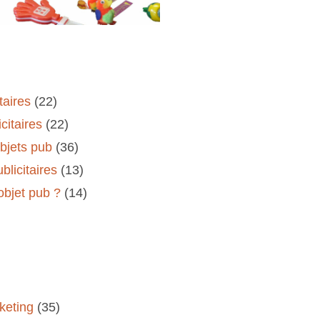
taires
(22)
citaires
(22)
objets pub
(36)
blicitaires
(13)
'objet pub ?
(14)
keting
(35)