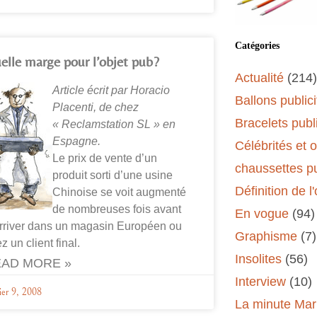
Catégories
elle marge pour l’objet pub?
Actualité
(214)
Article écrit par Horacio
Ballons publici
Placenti, de chez
Bracelets publi
« Reclamstation SL » en
Espagne.
Célébrités et 
Le prix de vente d’un
chaussettes pu
produit sorti d’une usine
Définition de l
Chinoise se voit augmenté
de nombreuses fois avant
En vogue
(94)
rriver dans un magasin Européen ou
Graphisme
(7)
z un client final.
Insolites
(56)
AD MORE »
Interview
(10)
ier 9, 2008
La minute Mar