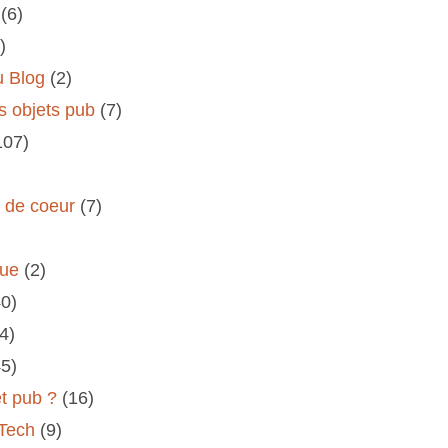
(6)
)
u Blog
(2)
s objets pub
(7)
107)
s de coeur
(7)
rue
(2)
40)
(4)
45)
et pub ?
(16)
 Tech
(9)