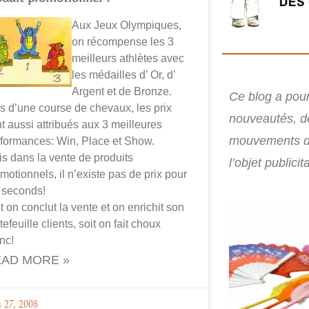
Aux Jeux Olympiques,
on récompense les 3
meilleurs athlètes avec
les médailles d’ Or, d’
Argent et de Bronze.
Ce blog a pour 
s d’une course de chevaux, les prix
nouveautés, d
t aussi attribués aux 3 meilleures
mouvements d
formances: Win, Place et Show.
s dans la vente de produits
l’objet publicita
motionnels, il n’existe pas de prix pour
 seconds!
t on conclut la vente et on enrichit son
tefeuille clients, soit on fait choux
nc!
AD MORE »
s 27, 2008