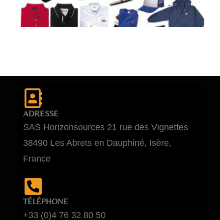
ADRESSE
SAS Horizonsources 21 rue des Vignettes
38490 Les Abrets en Dauphiné, Isère,
France
TÉLÉPHONE
+33 (0)4 76 32 80 50