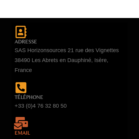
ADRESSE
SAS Horizonsources 21 rue des Vignettes
38490 Les Abrets en Dauphiné, Isère,
France
TÉLÉPHONE
+33 (0)4 76 32 80 50
EMAIL