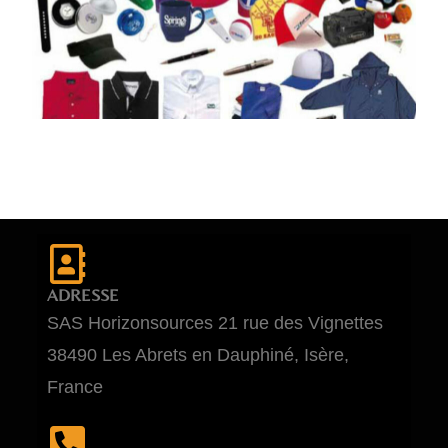
ADRESSE
SAS Horizonsources 21 rue des Vignettes
38490 Les Abrets en Dauphiné, Isère,
France