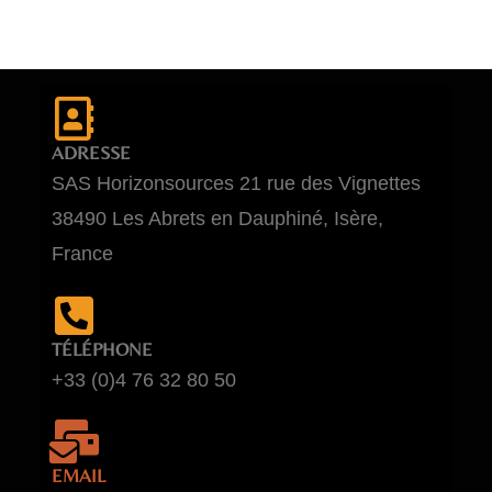
ADRESSE
SAS Horizonsources 21 rue des Vignettes
38490 Les Abrets en Dauphiné, Isère,
France
TÉLÉPHONE
+33 (0)4 76 32 80 50
EMAIL