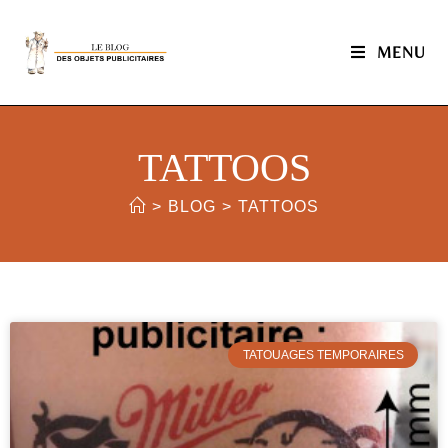
MENU
TATTOOS
>
BLOG
>
TATTOOS
TATOUAGES TEMPORAIRES