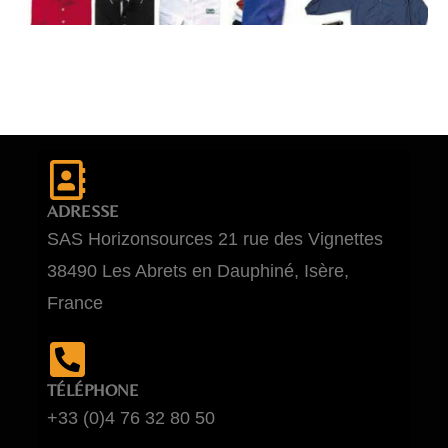
ADRESSE
SAS Horizonsources 21 rue des Vignettes
38490 Les Abrets en Dauphiné, Isère,
France
TÉLÉPHONE
+33 (0)4 76 32 80 50