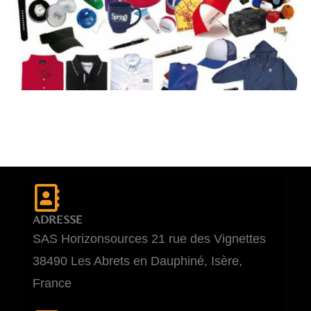
ADRESSE
SAS Horizonsources 21 rue des Vignettes
38490 Les Abrets en Dauphiné, Isère,
France