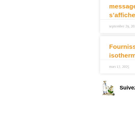
message 
s’affich
septembre 29, 20
Fournis
isother
mars 17, 2025
Suive