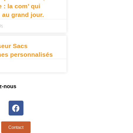
: la com’ qui
e au grand jour.
25
seur Sacs
mes personnalisés
z-nous
Contact