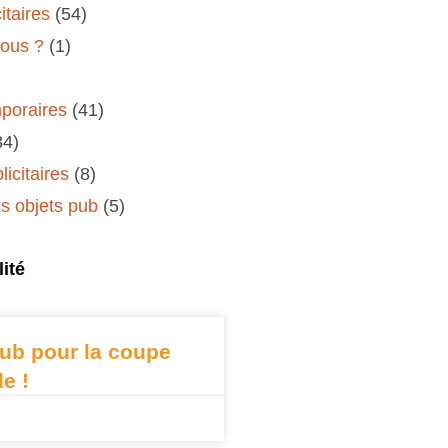
itaires
(54)
ous ?
(1)
poraires
(41)
34)
icitaires
(8)
 objets pub
(5)
ité
ub pour la coupe
e !