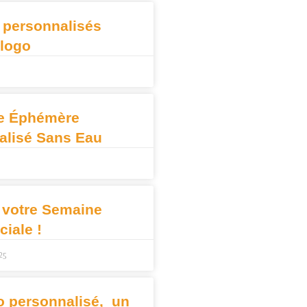
 personnalisés
 logo
e Éphémère
alisé Sans Eau
 votre Semaine
iale !
25
o personnalisé, un