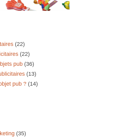
taires
(22)
citaires
(22)
objets pub
(36)
blicitaires
(13)
'objet pub ?
(14)
keting
(35)