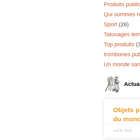
Produits public
Qui sommes n
Sport
(26)
Tatouages tem
Top produits
(
trombones publ
Un monde sans
Actual
Objets p
du mond
avril 8, 2026