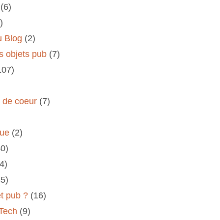
(6)
)
u Blog
(2)
s objets pub
(7)
107)
s de coeur
(7)
rue
(2)
40)
(4)
45)
et pub ?
(16)
 Tech
(9)