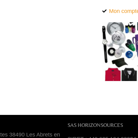
Mon compt
SAS HORIZONSOURCES
tes 38490 Les Abrets en