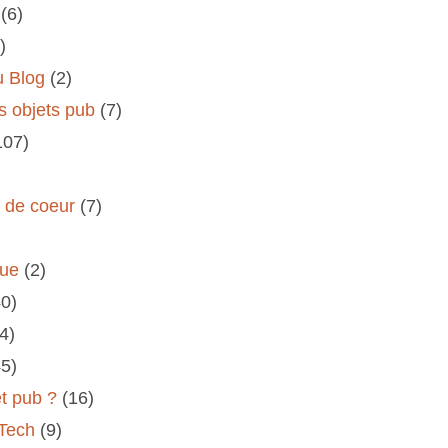
(6)
)
u Blog
(2)
s objets pub
(7)
107)
s de coeur
(7)
rue
(2)
40)
(4)
45)
et pub ?
(16)
 Tech
(9)