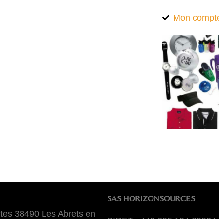
Mon compt
SAS HORIZONSOURCES
tes 38490 Les Abrets en