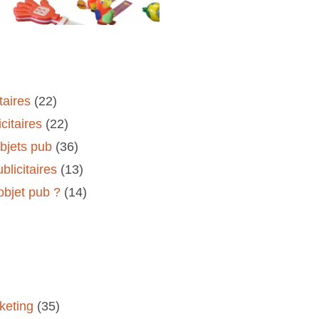
taires
(22)
citaires
(22)
objets pub
(36)
blicitaires
(13)
'objet pub ?
(14)
keting
(35)