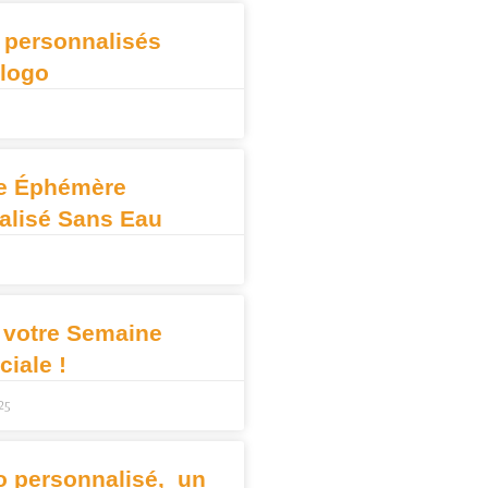
 personnalisés
 logo
e Éphémère
alisé Sans Eau
 votre Semaine
iale !
25
o personnalisé, un