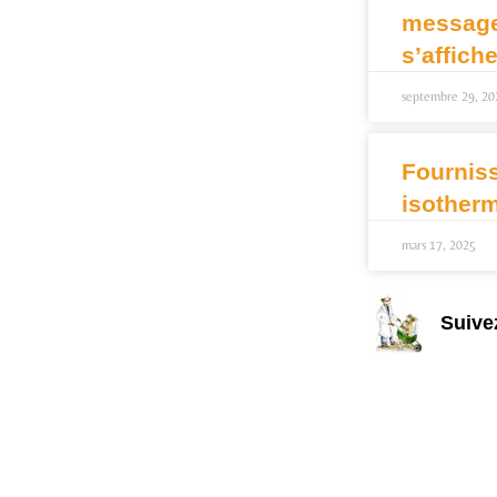
message 
s’affich
septembre 29, 20
Fournis
isother
mars 17, 2025
Suive