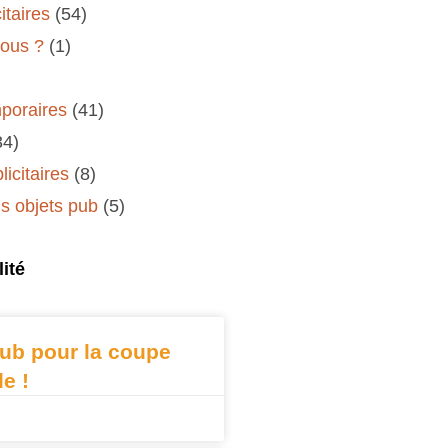
itaires
(54)
ous ?
(1)
poraires
(41)
34)
icitaires
(8)
 objets pub
(5)
ité
ub pour la coupe
e !