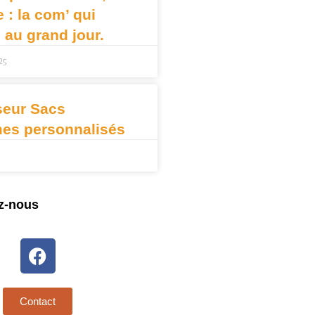
: la com’ qui
e au grand jour.
25
seur Sacs
mes personnalisés
z-nous
Contact