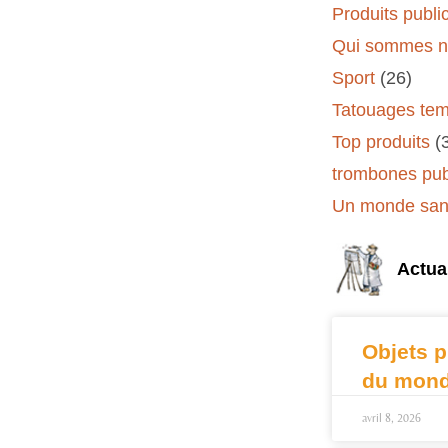
Produits public
Qui sommes n
Sport
(26)
Tatouages tem
Top produits
(
trombones publ
Un monde sans
Actual
Objets p
du mond
avril 8, 2026