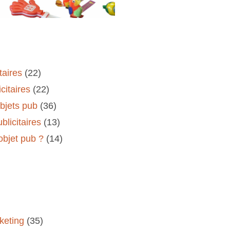
taires
(22)
citaires
(22)
objets pub
(36)
blicitaires
(13)
'objet pub ?
(14)
keting
(35)