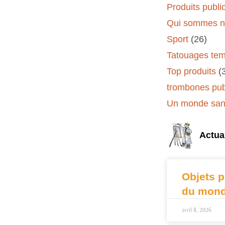
Produits public
Qui sommes n
Sport
(26)
Tatouages tem
Top produits
(
trombones publ
Un monde sans
Actual
Objets p
du mond
avril 8, 2026