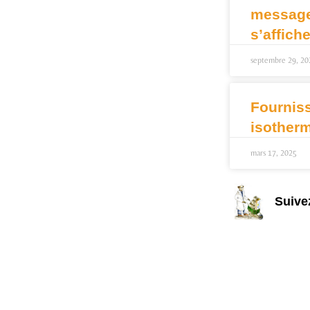
message 
s’affich
septembre 29, 20
Fournis
isother
mars 17, 2025
Suive