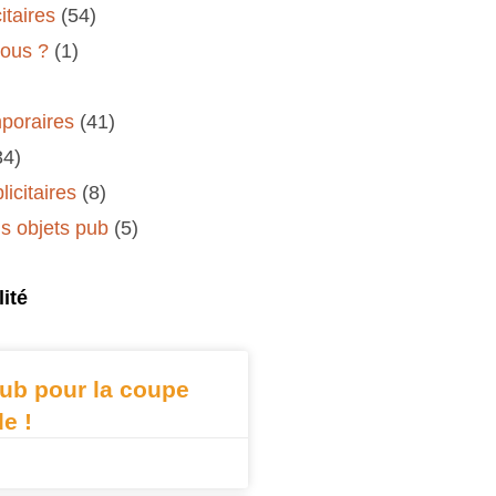
itaires
(54)
ous ?
(1)
poraires
(41)
34)
icitaires
(8)
 objets pub
(5)
ité
ub pour la coupe
e !