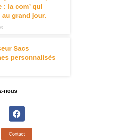
: la com’ qui
e au grand jour.
25
seur Sacs
mes personnalisés
z-nous
Contact