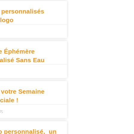
 personnalisés
 logo
e Éphémère
alisé Sans Eau
 votre Semaine
iale !
25
o personnalisé, un