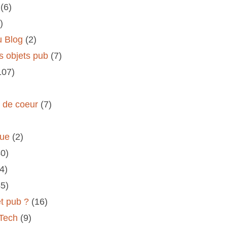
(6)
)
u Blog
(2)
s objets pub
(7)
107)
s de coeur
(7)
rue
(2)
40)
(4)
45)
et pub ?
(16)
 Tech
(9)