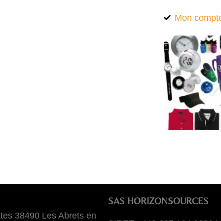
Mon compt
SAS HORIZONSOURCES
tes 38490 Les Abrets en