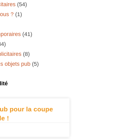
itaires
(54)
ous ?
(1)
poraires
(41)
34)
icitaires
(8)
 objets pub
(5)
ité
ub pour la coupe
e !