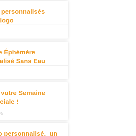
 personnalisés
 logo
e Éphémère
alisé Sans Eau
 votre Semaine
iale !
25
o personnalisé, un