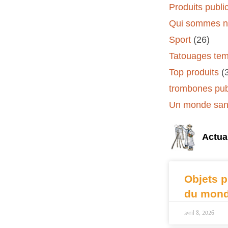
Produits public
Qui sommes n
Sport
(26)
Tatouages tem
Top produits
(
trombones publ
Un monde sans
Actual
Objets p
du mond
avril 8, 2026