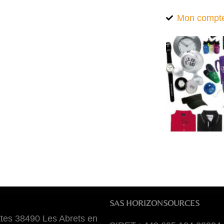
Mon compt
SAS HORIZONSOURCES
tes 38490 Les Abrets en