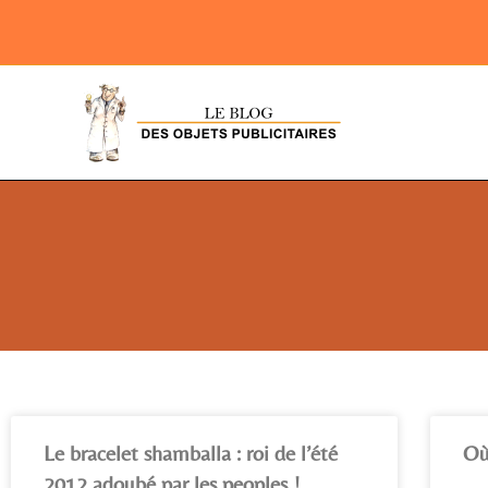
Le bracelet shamballa : roi de l’été
Où
2012 adoubé par les peoples !