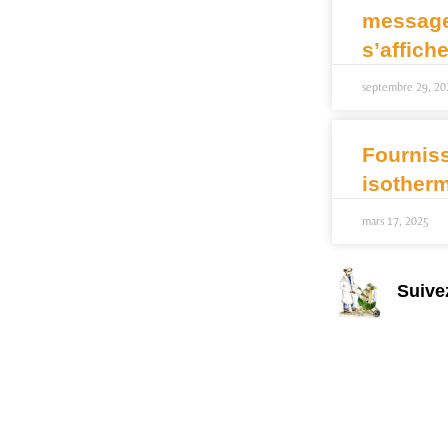
message 
s’affich
septembre 29, 20
Fournis
isother
mars 17, 2025
Suive