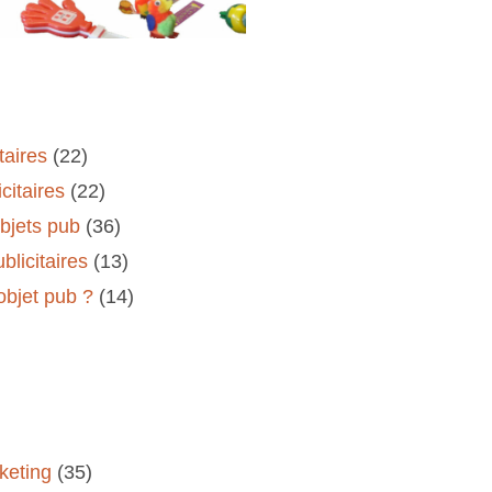
taires
(22)
citaires
(22)
objets pub
(36)
blicitaires
(13)
'objet pub ?
(14)
keting
(35)