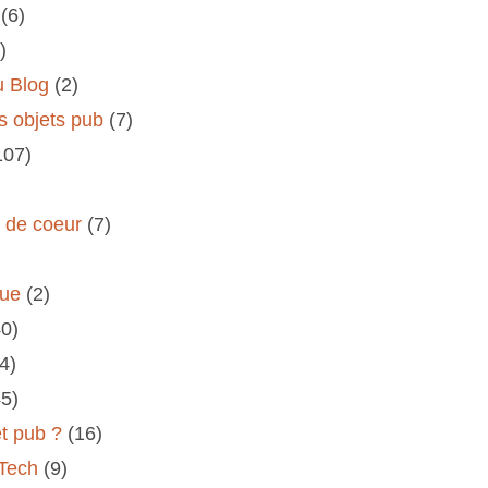
(6)
)
u Blog
(2)
s objets pub
(7)
107)
s de coeur
(7)
rue
(2)
40)
(4)
45)
et pub ?
(16)
 Tech
(9)