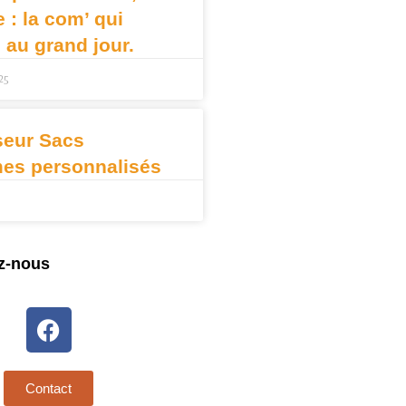
: la com’ qui
e au grand jour.
25
seur Sacs
mes personnalisés
z-nous
Contact