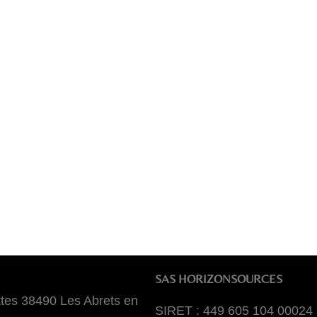
SAS HORIZONSOURCES
tes 38490 Les Abrets en
SIRET : 449 605 104 00024