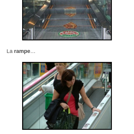
La
rampe
…