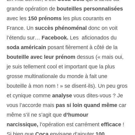
grande opération de
bouteilles personnalisées
avec les
150 prénoms
les plus courants en
France. Un
succès phénoménal
donc on voit
l’étendu sur…
Facebook.
Les aficionados du
soda américain
posant fièrement à côté de la
bouteille avec leur prénom
dessus (« mais oui,
je suis tellement cool et important que la plus
grosse multinationale du monde à fait une
bouteille à mon nom ! » se disent-ils). Un peu gros
et cynique comme
analyse
vous dites-vous ? Je
vous l’accorde mais
pas si loin quand même
car
même s’il ne s’agit que
d’humour
narcissique,
l’opération est carrément
efficace
!
Si bien que
Coca
envisage d’ajouter
100