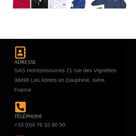
ADRESSE
SAS Horizonsources 21 rue des Vignettes
38490 Les Abrets en Dauphiné, Isère,
France
TÉLÉPHONE
+33 (0)4 76 32 80 50