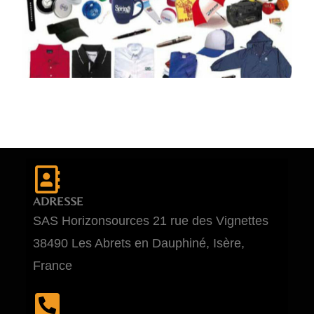
ADRESSE
SAS Horizonsources 21 rue des Vignettes
38490 Les Abrets en Dauphiné, Isère,
France