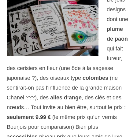
designs
dont une
plume
de paon
qui fait
fureur,
des cerisiers en fleur (une ôde à la sagesse
japonaise ?), des oiseaux type
colombes
(ne
sentirait-on pas l’influence de la grande maison
Chanel ???), des
ailes d’ange
, des clés et des
nœuds… Tout invite au bien-être, surtout le prix :
seulement 9.99 €
(le même prix qu’un vernis
Bourjois pour comparaison) Bien plus
accessibles
niveau prix que leurs amis de luxe,