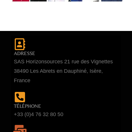
ADRESSE
SAS Horizonsources 21 rue des Vignettes
38490 Les Abrets en Dauphiné, Isère,
France
TÉLÉPHONE
+33 (0)4 76 32 80 50