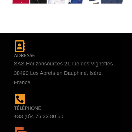
ADRESSE
SAS Horizonsources 21 rue des Vignettes
38490 Les Abrets en Dauphiné, Isère,
France
TÉLÉPHONE
+33 (0)4 76 32 80 50