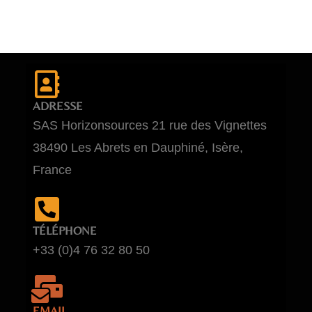
ADRESSE
SAS Horizonsources 21 rue des Vignettes
38490 Les Abrets en Dauphiné, Isère,
France
TÉLÉPHONE
+33 (0)4 76 32 80 50
EMAIL