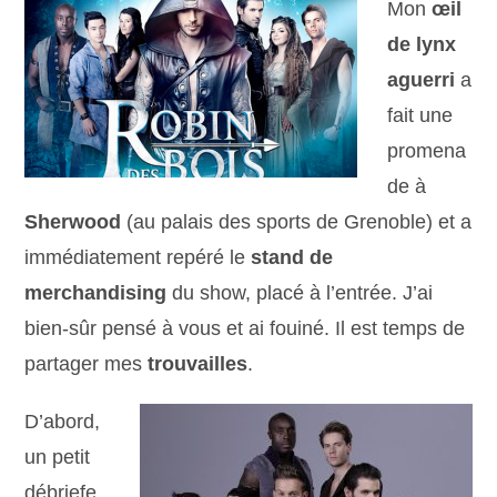
Mon
œil
de lynx
aguerri
a
fait une
promena
de à
Sherwood
(au palais des sports de Grenoble) et a
immédiatement repéré le
stand de
merchandising
du show, placé à l’entrée. J’ai
bien-sûr pensé à vous et ai fouiné. Il est temps de
partager mes
t
rouvailles
.
D’abord,
un petit
débriefe