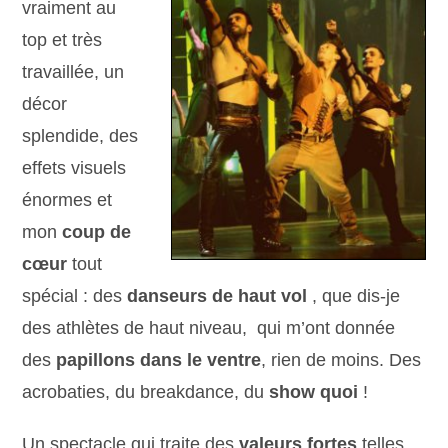
vraiment au
top et très
travaillée, un
décor
splendide, des
effets visuels
énormes et
mon
coup de
cœur
tout
spécial : des
danseurs de haut vol
, que dis-je
des athlètes de haut niveau, qui m’ont donnée
des
papillons dans le ventre
, rien de moins. Des
acrobaties, du breakdance, du
show quoi
!
Un spectacle qui traite des
valeurs fortes
telles