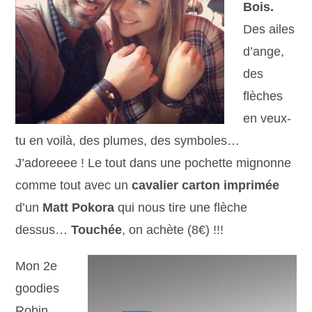
Bois.
Des ailes
d’ange,
des
flèches
en veux-
tu en voilà, des plumes, des symboles…
J’adoreeee ! Le tout dans une pochette mignonne
comme tout avec un
cavalier carton imprimée
d’un
Matt
Pokora
qui nous tire une flèche
dessus…
Touchée
, on achète (8€) !!!
Mon 2e
goodies
Robin